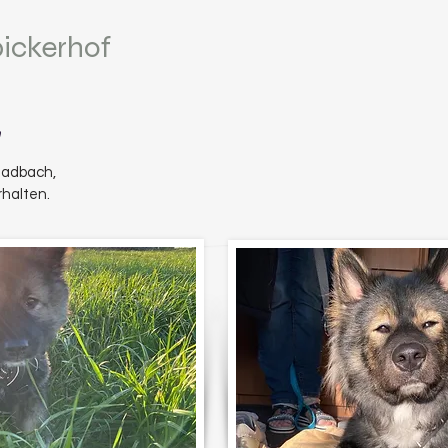
pickerhof
n
ladbach,
halten.