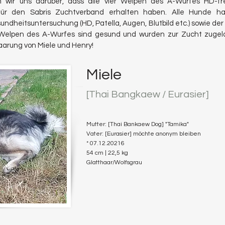
 wir uns darüber, dass alle vier Welpen des A-Wurfes HD-fr
für den Sabris Zuchtverband erhalten haben. Alle Hunde ha
dheitsuntersuchung (HD, Patella, Augen, Blutbild etc.) sowie d
 Welpen des A-Wurfes sind gesund und wurden zur Zucht zugelas
paarung von Miele und Henry!
Miele
[Thai B
angka
ew / Eurasier]
Mutter: [Thai Bankaew Dog] "Tamika"
Vater: [Eurasier] möchte anonym bleiben
* 07.12.20216
54 cm | 22,5 kg
Glatthaar/Wolfsgrau