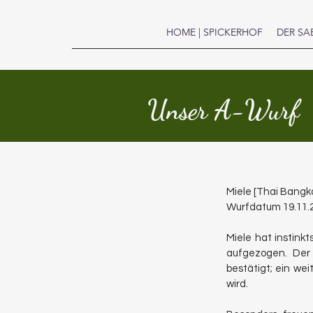
HOME | SPICKERHOF
DER SA
Unser A-Wurf
Miele [Thai Bangka
Wurfdatum 19.11.
Miele hat i
nstinkt
aufgezogen. Der 
bestätigt; ein we
wird.