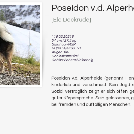
Poseidon v.d. Alperh
[Elo Deckrüde
]
* 16.02.20218
54 cm | 27,5 kg
Glatthaar/MSR
HD/PL: A/Grad 1/1
Augen: frei
Gonioskopie: frei
Gebiss: Schere/Vollzahnig
Poseidon v.d. Alp
erheide (genannt Henry
kinderlieb und verschmust. Sein Jagdtr
Sozial verträglich zeigt er sich offen
guter Körpersprache. Sein gelassenes, 
bei fremden und auffälligen Menschen.