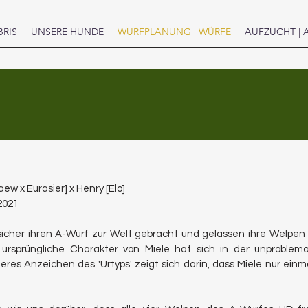
BRIS
UNSERE HUNDE
WURFPLANUNG | WÜRFE
AUFZUCHT | 
ew x Eurasier] x Henry [Elo]
2021
sicher ihren A-Wurf zur Welt gebracht und gelassen ihre Welpen
ursprüngliche Charakter von Miele hat sich in der
unproblema
iteres Anzeichen
des 'Urtyps' zeigt sich darin, dass Miele nur einm