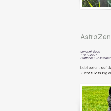
AstraZen
genannt: Saba
* 19.11.2021
Glatthaar / wolfsfarbe
Lebt bei uns auf d
Zuchtzulassung er