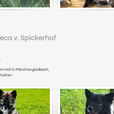
eca v. Spickerhof
n
em Hof in Mö
nchengladbach,
halten.