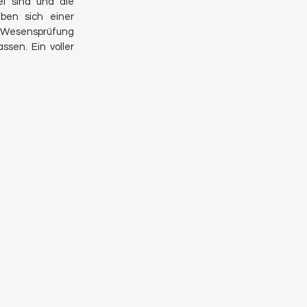
ei s
ind und die
ben sich einer
er Wesensprüfung
sen. Ein voller