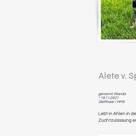
Alete v. 
genannt: Wanda
* 19.11.2021
Glatthaar / HMS
Lebt in Ahlen in de
Zuchtzulassung er