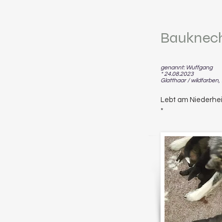
Bauknecht
genannt: W
uffgang
* 24.08
.2023
Glatthaar / wildfarben
Lebt am Nied
erhe
*