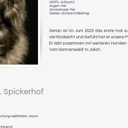
HD/PL: A/Grad 0
Augen: frei
Gonioskopie: frei
Gebiss: Schere/Vollzahnig
Xerian ist im Juni 2023 das erste mal
viel Rücksicht und Gefühl hat er unsere 
Er lebt zusammen mit
weiteren
Hunden u
'vom Sonnenwald' in Jülich.
v. Spickerhof
ckung-wildfarben, braun
chland