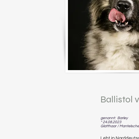
Ballistol 
genannt: Barley
* 24.08.2023
Glatthaar / Mantels
che
Lebt in Norddeuts