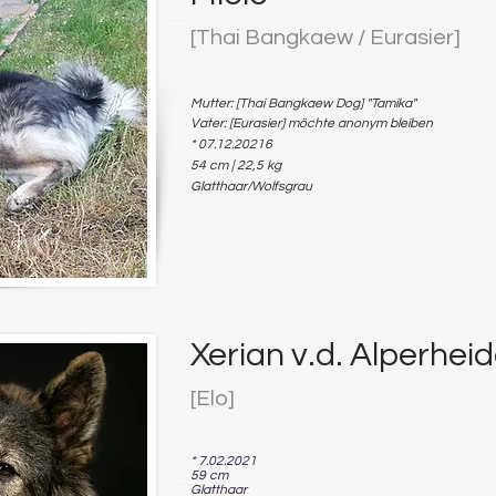
[Thai Bangk
a
ew / Eurasier]
Mutter: [Thai Bangkaew Dog] "Tamika"
Va
ter: [Eurasier] m
öchte an
onym bleiben
* 07.12.20216
54 cm | 22,5 kg
Glatthaar/Wolfsgrau
Xerian v.d. Alperhei
[Elo
]
* 7.02.2021
59 cm
Glatthaar